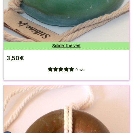
Solide: thé vert
3,50
€
0 avis