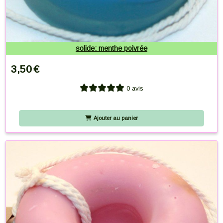
solide: menthe poivrée
3,50
€
0 avis
Ajouter au panier