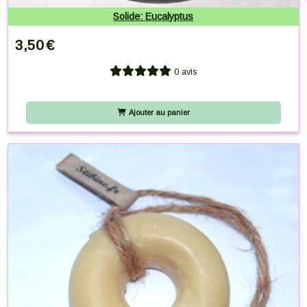
Solide: Eucalyptus
3,50
€
0 avis
Ajouter au panier