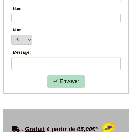
Nom :
Note :
Message :
Envoyer

:
Gratuit
à partir de
65,00€*