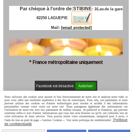
Par chèque à l'ordre de:
STIBINE
: 16,av.de la gare
82250 LAGUEPIE
Mail:
[email protected]
* France métropolitaine uniquement
Facebook est désactivé.
Autoriser
Mentions Légales
Conditions générales de vente
Politique de
Nous utilisons des cookies pour assurer le bon fonctionnement de notre site et analyser notre trafic et
confidentialité
Gestion cookies
Mon Compte
C.G.V
pour vous offrir une meilleure expérience à des fins de statistiques. Pour cela, nos partenaires et nous
peuvent utiliser des cookies ou d'autres technologies pour stocker et accéder à des informations
personnelles comme votre visite sur notre site. Nous partageons également des informations sur
l'utilisation de notre site avec nos partenaires de médias sociaux, de publicité et d'analyse, qui peuvent
combiner celles-ci avec d'autres informations que vous leur avez fournies ou qu'ils ont collectées lors de
votre utilisation de leurs services. Vous pouvez retirer votre consentement, enregistré pour 6 mois, à
Politique
l'aide du lien en pied de page « Gestion Cookies ». Voir notre politique de confidentialité :
de confidentialité