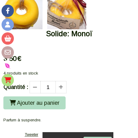
Solide: Monoï
3,50
€
4
produits en stock
Quantité :
Ajouter au panier
Parfum à suspendre.
Tweeter