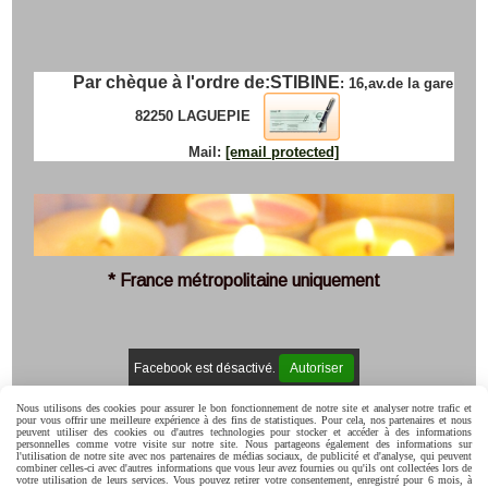
Par chèque à l'ordre de:
STIBINE
: 16,av.de la gare
82250 LAGUEPIE
Mail:
[email protected]
* France métropolitaine uniquement
Facebook est désactivé.
Autoriser
Mentions Légales
Conditions générales de vente
Politique de
Nous utilisons des cookies pour assurer le bon fonctionnement de notre site et analyser notre trafic et
confidentialité
Gestion cookies
Mon Compte
C.G.V
pour vous offrir une meilleure expérience à des fins de statistiques. Pour cela, nos partenaires et nous
peuvent utiliser des cookies ou d'autres technologies pour stocker et accéder à des informations
personnelles comme votre visite sur notre site. Nous partageons également des informations sur
l'utilisation de notre site avec nos partenaires de médias sociaux, de publicité et d'analyse, qui peuvent
combiner celles-ci avec d'autres informations que vous leur avez fournies ou qu'ils ont collectées lors de
votre utilisation de leurs services. Vous pouvez retirer votre consentement, enregistré pour 6 mois, à