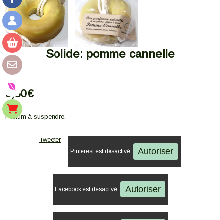
Solide: pomme cannelle
3,50
€
Parfum à suspendre.
Tweeter
Autoriser
Pinterest est désactivé.
Autoriser
Facebook est désactivé.