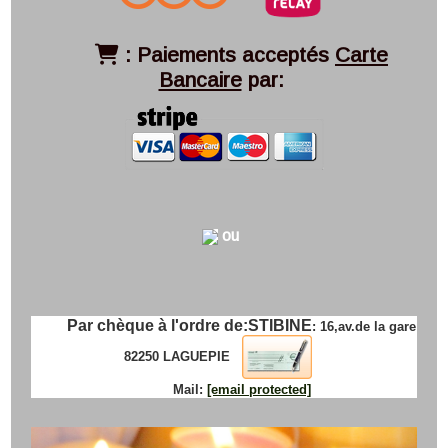
:
Paiements acceptés
Carte

Bancaire
par:
ou
Par chèque à l'ordre de:
STIBINE
: 16,av.de la gare
82250 LAGUEPIE
Mail:
[email protected]