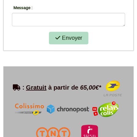
Message :
Envoyer

:
Gratuit
à partir de
65,00€*