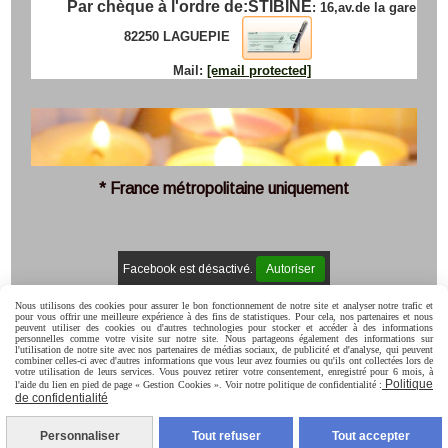
Par chèque à l'ordre de:
STIBINE
: 16,av.de la gare
82250 LAGUEPIE
Mail:
[email protected]
* France métropolitaine uniquement
Facebook est désactivé.
Autoriser
Mentions Légales
Conditions générales de vente
Politique de
Nous utilisons des cookies pour assurer le bon fonctionnement de notre site et analyser notre trafic et
confidentialité
Gestion cookies
Mon Compte
C.G.V
pour vous offrir une meilleure expérience à des fins de statistiques. Pour cela, nos partenaires et nous
peuvent utiliser des cookies ou d'autres technologies pour stocker et accéder à des informations
personnelles comme votre visite sur notre site. Nous partageons également des informations sur
l'utilisation de notre site avec nos partenaires de médias sociaux, de publicité et d'analyse, qui peuvent
combiner celles-ci avec d'autres informations que vous leur avez fournies ou qu'ils ont collectées lors de
votre utilisation de leurs services. Vous pouvez retirer votre consentement, enregistré pour 6 mois, à
Politique
l'aide du lien en pied de page « Gestion Cookies ». Voir notre politique de confidentialité :
de confidentialité
Personnaliser
Tout refuser
Tout accepter