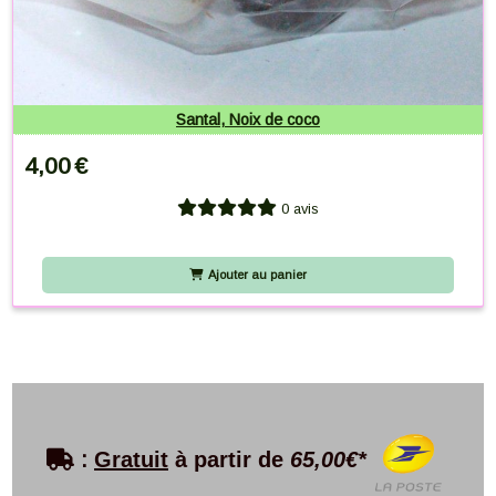
Santal, Noix de coco
4,00
€
0 avis
Ajouter au panier

:
Gratuit
à partir de
65,00€*