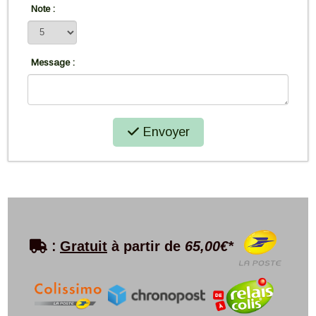
Note :
Message :
Envoyer

:
Gratuit
à partir de
65,00€*