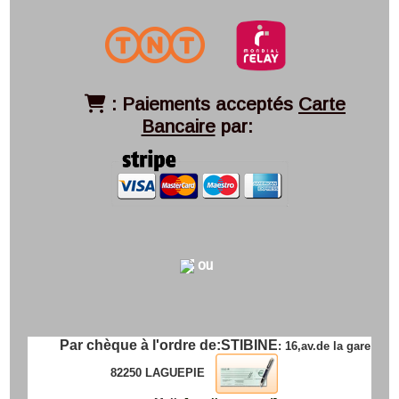
:
Paiements acceptés
Carte

Bancaire
par:
ou
Par chèque à l'ordre de:
STIBINE
: 16,av.de la gare
82250 LAGUEPIE