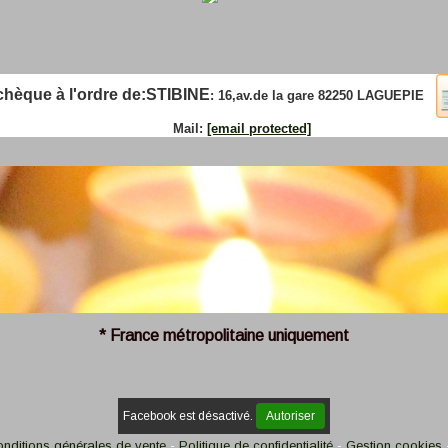
que à l'ordre de:
STIBINE
: 16,av.de la gare 82250 LAGUEPIE
Mail:
[email protected]
* France métropolitaine uniquement
Facebook est désactivé.
Autoriser
nditions générales de vente
Politique de confidentialité
Gestion cookies