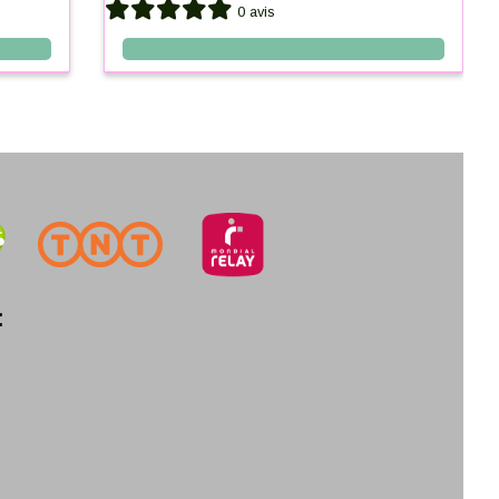
0 avis
: