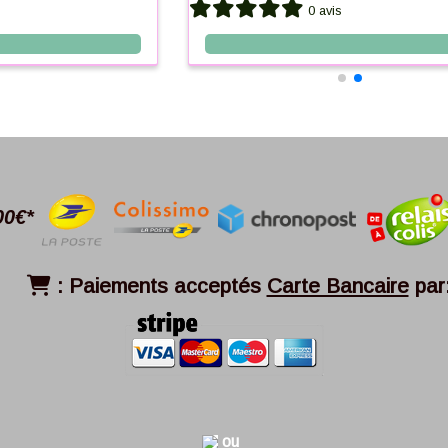
0 avis
00€*
:
Paiements acceptés
Carte Bancaire
par

ou