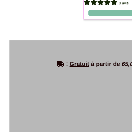
0 avis
0 avis

:
Gratuit
à partir de
65,