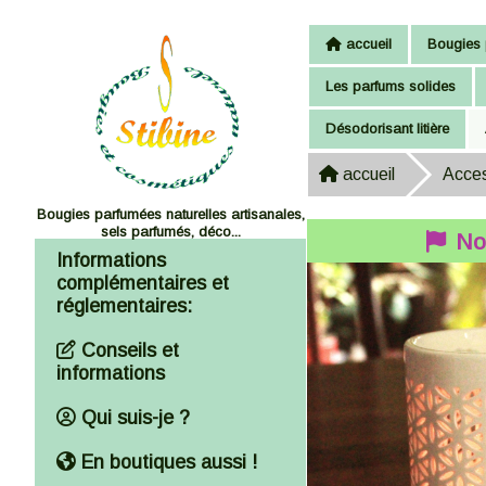
Panneau de gestion des cookies
accueil
Bougies 
Les parfums solides
Désodorisant litière
accueil
Acces
Bougies parfumées naturelles artisanales,
sels parfumés, déco...
No
Informations
complémentaires et
réglementaires:
Conseils et
informations
Qui suis-je ?
En boutiques aussi !