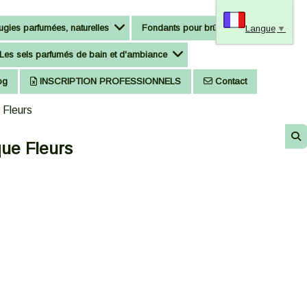
gies parfumées, naturelles
Fondants pour brûle-parfum
Langue
▼
Les sels parfumés de bain et d'ambiance
og
INSCRIPTION PROFESSIONNELS
Contact
 Fleurs
que Fleurs