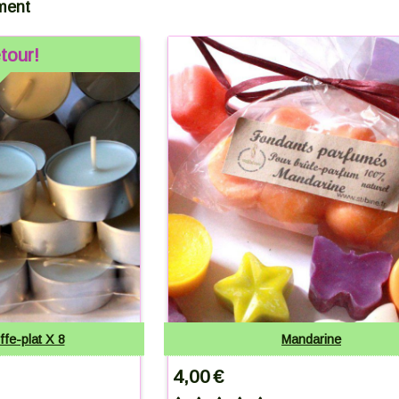
ment
tour!
fe-plat X 8
Mandarine
4,00
€