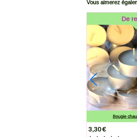
Vous aimerez égale
De re
Mandarine
Bougie chauf
3,30
€