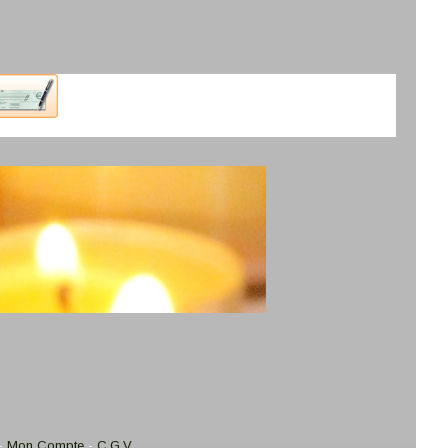
Mon Compte
C.G.V