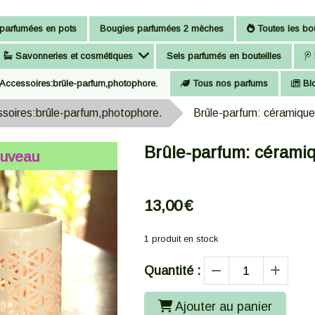
parfumées en pots
Bougies parfumées 2 mèches
Toutes les bou
Savonneries et cosmétiques
Sels parfumés en bouteilles
Accessoires:brûle-parfum,photophore.
Tous nos parfums
Bl
soires:brûle-parfum,photophore.
Brûle-parfum: céramique
Brûle-parfum: cérami
uveau
13,00
€
1
produit en stock
Quantité :
Ajouter au panier