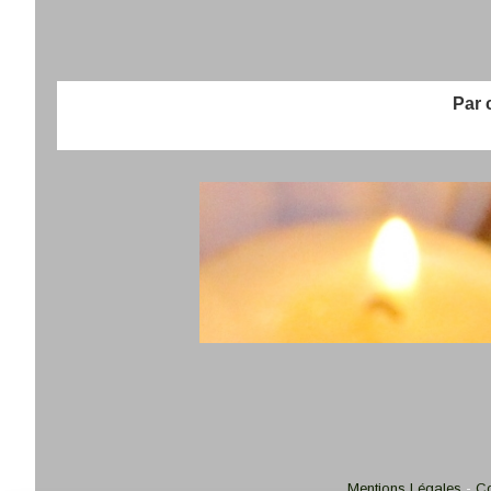
Par chè
Mentions Légales
Co