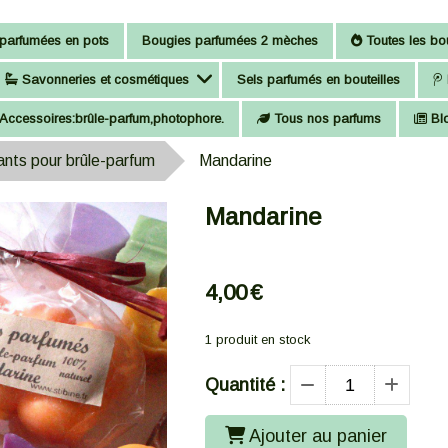
parfumées en pots
Bougies parfumées 2 mèches
Toutes les bou
Savonneries et cosmétiques
Sels parfumés en bouteilles
Accessoires:brûle-parfum,photophore.
Tous nos parfums
Bl
nts pour brûle-parfum
Mandarine
Mandarine
4,00
€
1
produit en stock
Quantité :
Ajouter au panier