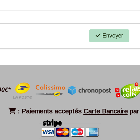
Envoyer
00€*
:
Paiements acceptés
Carte Bancaire
par
