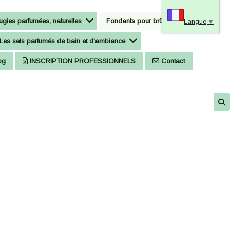
gies parfumées, naturelles
Fondants pour brûle-parfum
Langue
▼
Les sels parfumés de bain et d'ambiance
og
INSCRIPTION PROFESSIONNELS
Contact