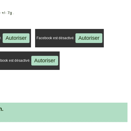
 +/- 7g .
Autoriser
Autoriser
é.
Facebook est désactivé.
Autoriser
book est désactivé.
m.