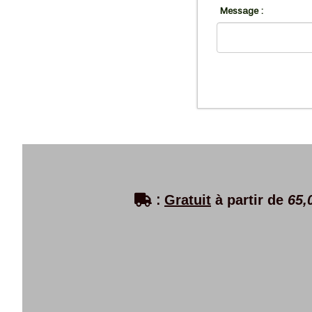
Message :

:
Gratuit
à partir de
65,