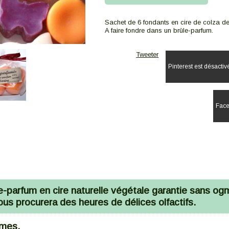
Sachet de 6 fondants en cire de colza de
A faire fondre dans un brûle-parfum.
Tweeter
Pinterest est désactiv
Face
-parfum en cire naturelle végétale garantie sans og
s procurera des heures de délices olfactifs.
mmes.