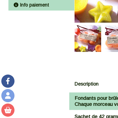
Info paiement
Description
Fondants pour brûle
Chaque morceau vou
Sachet de 42 gra