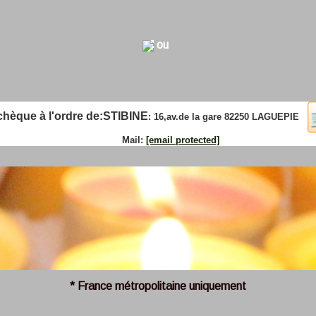
ou
que à l'ordre de:
STIBINE
: 16,av.de la gare 82250 LAGUEPIE
Mail:
[email protected]
* France métropolitaine uniquement