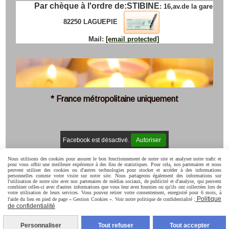
Par chèque à l'ordre de:
STIBINE
: 16,av.de la gare
82250 LAGUEPIE
Mail:
[email protected]
* France métropolitaine uniquement
Facebook est désactivé.
Autoriser
Mentions Légales
Conditions générales de vente
Politique de
Nous utilisons des cookies pour assurer le bon fonctionnement de notre site et analyser notre trafic et
confidentialité
Gestion cookies
Mon Compte
C.G.V
pour vous offrir une meilleure expérience à des fins de statistiques. Pour cela, nos partenaires et nous
peuvent utiliser des cookies ou d'autres technologies pour stocker et accéder à des informations
personnelles comme votre visite sur notre site. Nous partageons également des informations sur
l'utilisation de notre site avec nos partenaires de médias sociaux, de publicité et d'analyse, qui peuvent
combiner celles-ci avec d'autres informations que vous leur avez fournies ou qu'ils ont collectées lors de
votre utilisation de leurs services. Vous pouvez retirer votre consentement, enregistré pour 6 mois, à
Politique
l'aide du lien en pied de page « Gestion Cookies ». Voir notre politique de confidentialité :
de confidentialité
Personnaliser
Tout refuser
Tout accepter