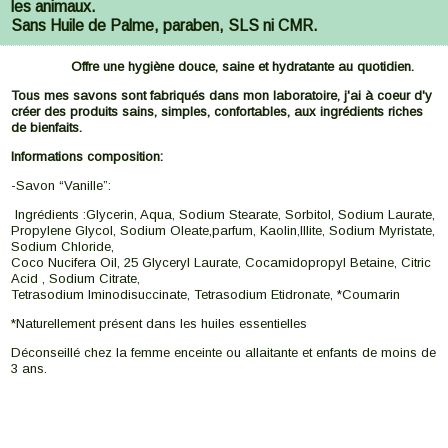
les animaux.
Sans Huile de Palme, paraben, SLS ni CMR.
Offre une hygiène douce, saine et hydratante au quotidien.
Tous mes savons sont fabriqués dans mon laboratoire, j'ai à coeur d'y
créer des produits sains, simples, confortables, aux ingrédients riches
de bienfaits.
Informations composition:
-Savon “Vanille”:
Ingrédients :Glycerin, Aqua, Sodium Stearate, Sorbitol, Sodium Laurate,
Propylene Glycol, Sodium Oleate,parfum, Kaolin,Illite, Sodium Myristate,
Sodium Chloride,
Coco Nucifera Oil, 25 Glyceryl Laurate, Cocamidopropyl Betaine, Citric
Acid , Sodium Citrate,
Tetrasodium Iminodisuccinate, Tetrasodium Etidronate, *Coumarin
*Naturellement présent dans les huiles essentielles
Déconseillé chez la femme enceinte ou allaitante et enfants de moins de
3 ans.