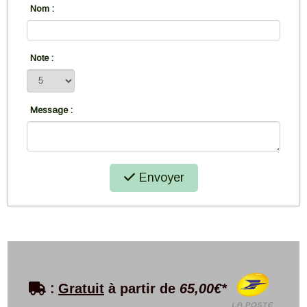
Nom :
Note :
Message :
Envoyer

:
Gratuit
à partir de
65,00€*