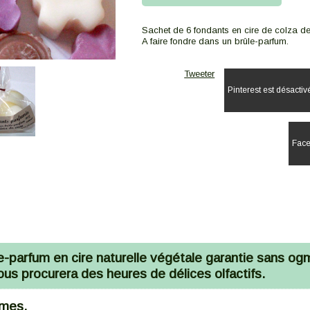
Sachet de 6 fondants en cire de colza de
A faire fondre dans un brûle-parfum.
Tweeter
Pinterest est désactiv
Face
-parfum en cire naturelle végétale garantie sans og
s procurera des heures de délices olfactifs.
mmes.