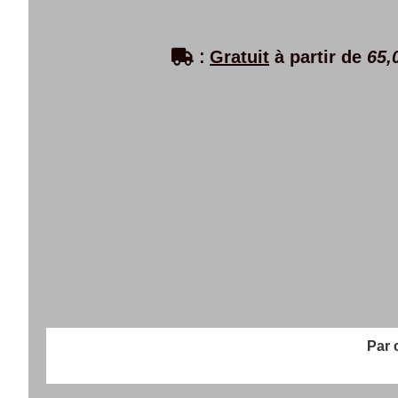

:
Gratuit
à partir de
65,
Par chè