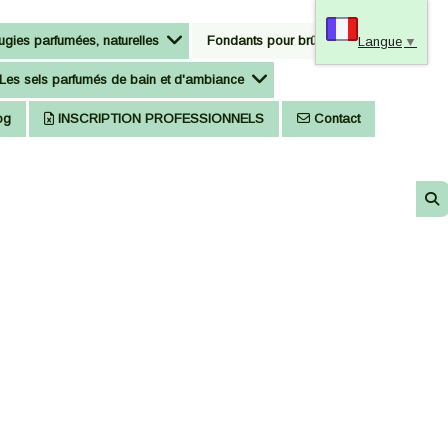
gies parfumées, naturelles
Fondants pour brûle-parfum
Langue
▼
Les sels parfumés de bain et d'ambiance
og
INSCRIPTION PROFESSIONNELS
Contact