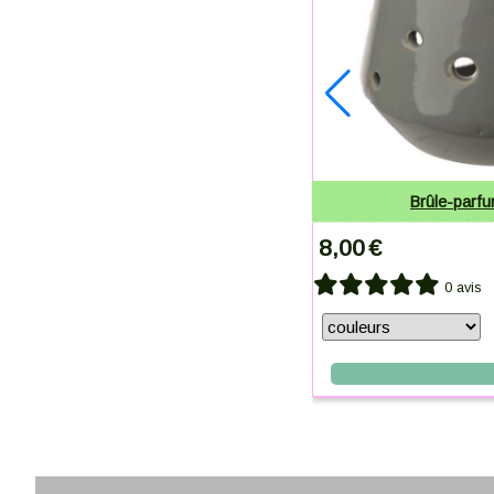
Brûle-parfu
8,00
€
0 avis