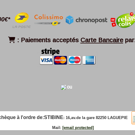
00€*
:
Paiements acceptés
Carte Bancaire
par

ou
que à l'ordre de:
STIBINE
: 16,av.de la gare 82250 LAGUEPIE
Mail:
[email protected]