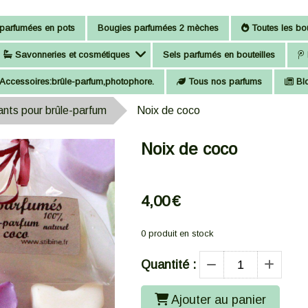
parfumées en pots
Bougies parfumées 2 mèches
Toutes les bou
Savonneries et cosmétiques
Sels parfumés en bouteilles
Accessoires:brûle-parfum,photophore.
Tous nos parfums
Bl
nts pour brûle-parfum
Noix de coco
Noix de coco
4,00
€
0
produit en stock
Quantité :
Ajouter au panier