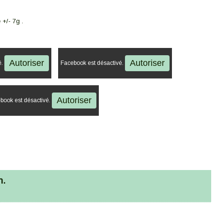
 +/- 7g .
Autoriser
Autoriser
é.
Facebook est désactivé.
Autoriser
book est désactivé.
m.