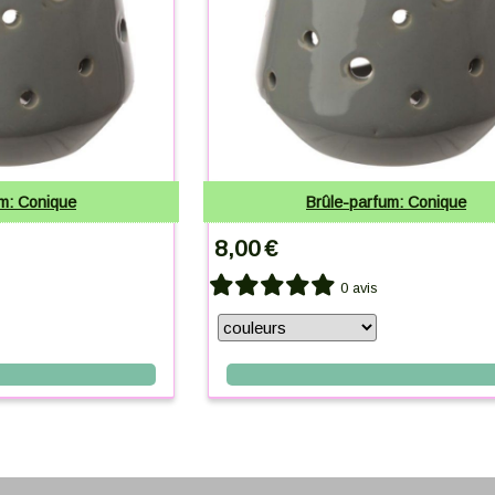
m: Conique
Brûle-parfum: Conique
8,00
€
0 avis