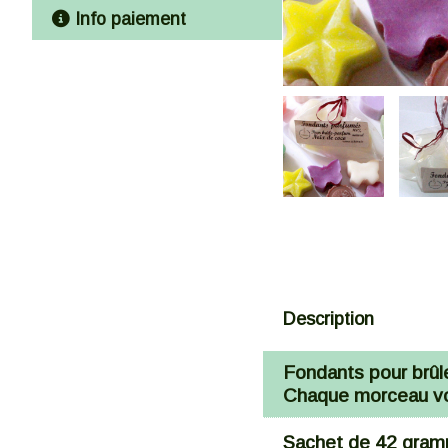
Info paiement
Description
Fondants pour brûle
Chaque morceau vou
Sachet de 42 gra