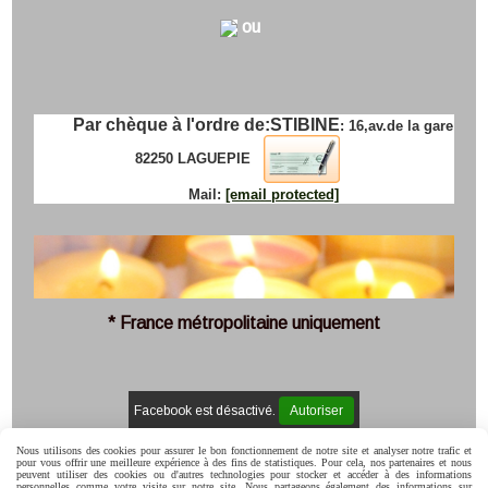
ou
Par chèque à l'ordre de:
STIBINE
: 16,av.de la gare
82250 LAGUEPIE
Mail:
[email protected]
* France métropolitaine uniquement
Facebook est désactivé.
Autoriser
Mentions Légales
Conditions générales de vente
Politique de
Nous utilisons des cookies pour assurer le bon fonctionnement de notre site et analyser notre trafic et
confidentialité
Gestion cookies
Mon Compte
C.G.V
pour vous offrir une meilleure expérience à des fins de statistiques. Pour cela, nos partenaires et nous
peuvent utiliser des cookies ou d'autres technologies pour stocker et accéder à des informations
personnelles comme votre visite sur notre site. Nous partageons également des informations sur