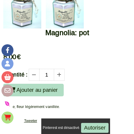
Magnolia: pot
8,00
€
Quantité :
Ajouter au panier
Suave, fleur légèrement vanillée.
Tweeter
Autoriser
Pinterest est désactivé.