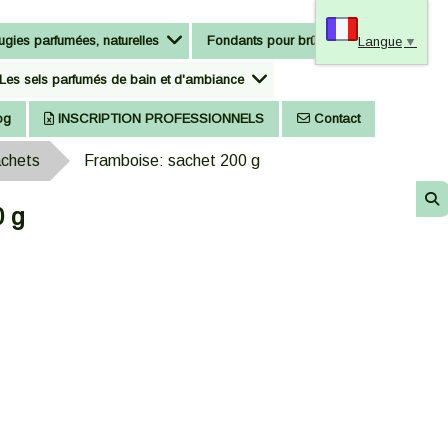
gies parfumées, naturelles
Fondants pour brûle-parfum
Langue
▼
Les sels parfumés de bain et d'ambiance
og
INSCRIPTION PROFESSIONNELS
Contact
achets
Framboise: sachet 200 g
0 g