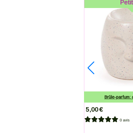
Petit
Mini bougies pour bougeoir
Brûle-parfum: 
5,00
€
0 avis
0 avis