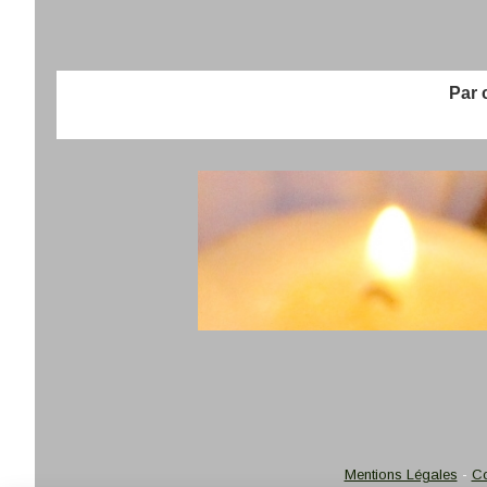
Par chè
Mentions Légales
Co