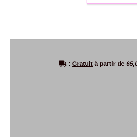

:
Gratuit
à partir de
65,