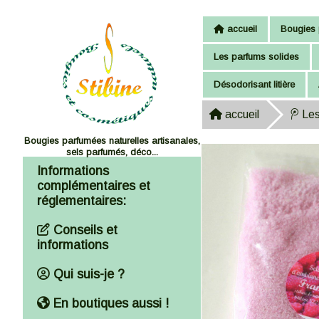
Panneau de gestion des cookies
accueil
Bougies 
Les parfums solides
Désodorisant litière
accueil
Les
Bougies parfumées naturelles artisanales,
sels parfumés, déco...
Informations
complémentaires et
réglementaires:
Conseils et
informations
Qui suis-je ?
En boutiques aussi !