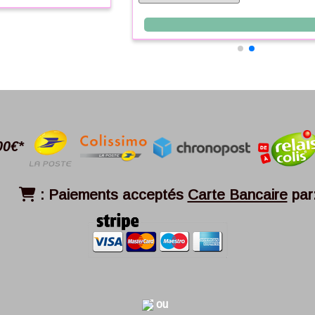
00€*
:
Paiements acceptés
Carte Bancaire
par

ou