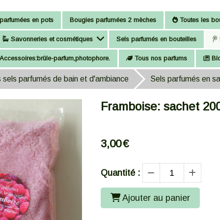
parfumées en pots
Bougies parfumées 2 mèches
Toutes les bou
Savonneries et cosmétiques
Sels parfumés en bouteilles
Accessoires:brûle-parfum,photophore.
Tous nos parfums
Bl
 sels parfumés de bain et d'ambiance
Sels parfumés en s
Framboise: sachet 20
3,00
€
Quantité :
Ajouter au panier