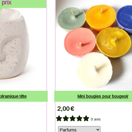
 prix
céramique tête
Mini bougies pour bougeoir
2,00
€
0 avis