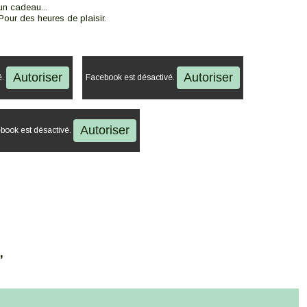
un cadeau...
Pour des heures de plaisir.
Autoriser
Autoriser
é.
Facebook est désactivé.
Autoriser
book est désactivé.
,