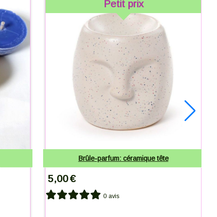
Petit prix
Brûle-parfum: céramique tête
5,00
€
0 avis