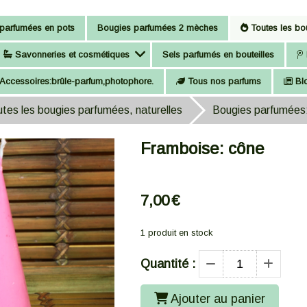
parfumées en pots
Bougies parfumées 2 mèches
Toutes les bou
Savonneries et cosmétiques
Sels parfumés en bouteilles
Accessoires:brûle-parfum,photophore.
Tous nos parfums
Bl
tes les bougies parfumées, naturelles
Bougies parfumées:
Framboise: cône
7,00
€
1
produit en stock
Quantité :
Ajouter au panier