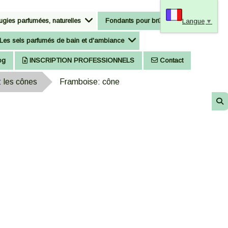
gies parfumées, naturelles
Fondants pour brûle-parfum
Langue
▼
Les sels parfumés de bain et d'ambiance
og
INSCRIPTION PROFESSIONNELS
Contact
 les cônes
Framboise: cône