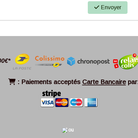
Envoyer
00€*
:
Paiements acceptés
Carte Bancaire
par

ou