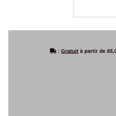

:
Gratuit
à partir de
65,