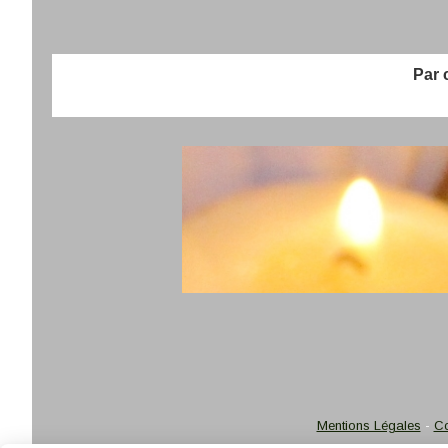
Par chè
Mentions Légales
Co