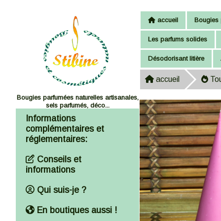
Panneau de gestion des cookies
accueil
Bougies 
Les parfums solides
Désodorisant litière
accueil
Tou
Bougies parfumées naturelles artisanales,
sels parfumés, déco...
Informations
complémentaires et
réglementaires:
Conseils et
informations
Qui suis-je ?
En boutiques aussi !