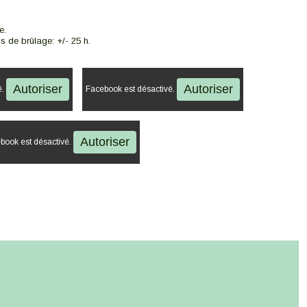
e.
s de brûlage: +/- 25 h.
Autoriser
Autoriser
é.
Facebook est désactivé.
Autoriser
book est désactivé.