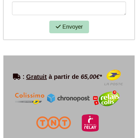
Envoyer

:
Gratuit
à partir de
65,00€*