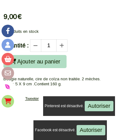
9,00
€
2
produits en stock
Quantité :
Ajouter au panier
Bougie naturelle, cire de colza non traitée. 2 mèches.
Taille: 5 X 9 cm .Contient 160 g.
Tweeter
Autoriser
Pinterest est désactivé.
Autoriser
Facebook est désactivé.