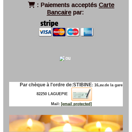
:
Paiements acceptés
Carte

Bancaire
par:
ou
Par chèque à l'ordre de:
STIBINE
: 16,av.de la gare
82250 LAGUEPIE
Mail:
[email protected]