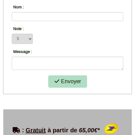
Nom :
Note :
Message :
Envoyer

:
Gratuit
à partir de
65,00€*