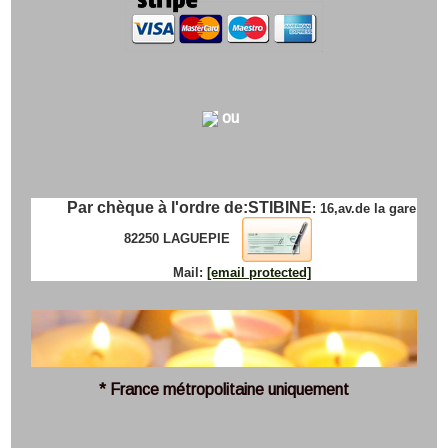
ou
Par chèque à l'ordre de:
STIBINE
: 16,av.de la gare
82250 LAGUEPIE
Mail:
[email protected]
* France métropolitaine uniquement