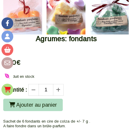
Agrumes: fondants
3,50
€
1
produit en stock
Quantité :
Ajouter au panier
Sachet de 6 fondants en cire de colza de +/- 7 g .
A faire fondre dans un brûle-parfum.