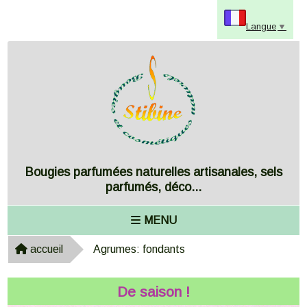
Panneau de gestion des cookies
Langue
▼
Bougies parfumées naturelles artisanales, sels
parfumés, déco...
MENU
accueil
Agrumes: fondants
De saison !