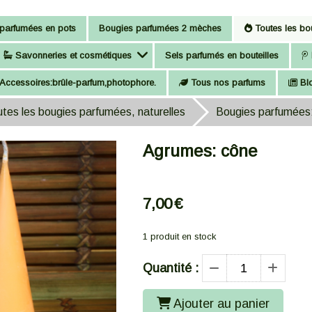
parfumées en pots
Bougies parfumées 2 mèches
Toutes les bou
Savonneries et cosmétiques
Sels parfumés en bouteilles
Accessoires:brûle-parfum,photophore.
Tous nos parfums
Bl
tes les bougies parfumées, naturelles
Bougies parfumées:
Agrumes: cône
7,00
€
1
produit en stock
Quantité :
Ajouter au panier