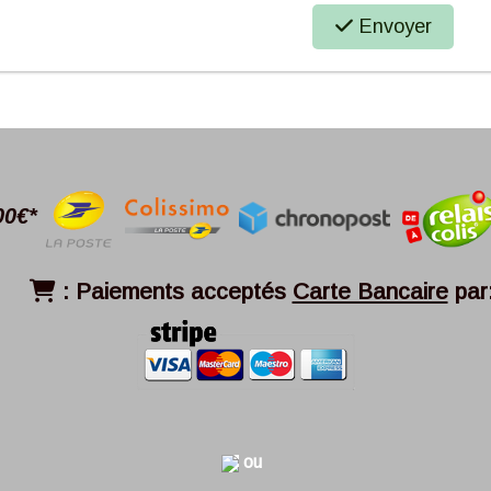
Envoyer
00€*
:
Paiements acceptés
Carte Bancaire
par

ou