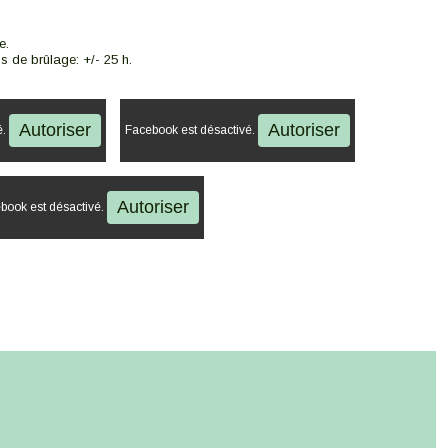
e.
s de brûlage: +/- 25 h.
Autoriser
Autoriser
é.
Facebook est désactivé.
Autoriser
book est désactivé.