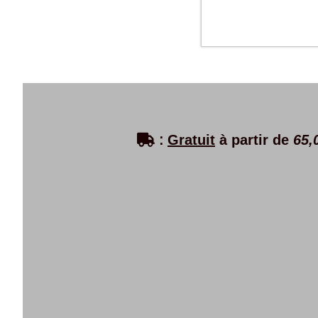

:
Gratuit
à partir de
65,