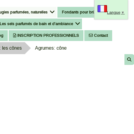
gies parfumées, naturelles
Fondants pour brûle-parfum
Langue
▼
Les sels parfumés de bain et d'ambiance
og
INSCRIPTION PROFESSIONNELS
Contact
 les cônes
Agrumes: cône