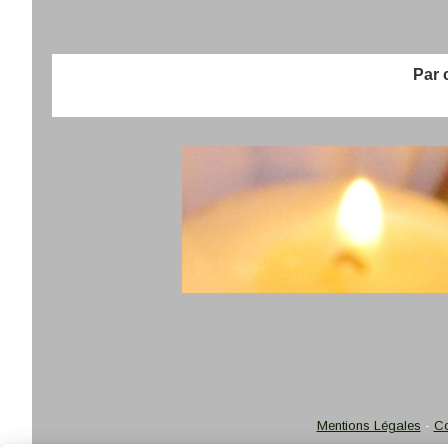
Par chè
Mentions Légales
Co